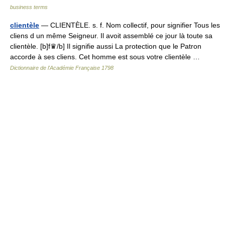
business terms
clientèle
— CLIENTÈLE. s. f. Nom collectif, pour signifier Tous les
cliens d un même Seigneur. Il avoit assemblé ce jour là toute sa
clientèle. [b]f♛/b] Il signifie aussi La protection que le Patron
accorde à ses cliens. Cet homme est sous votre clientèle …
Dictionnaire de l'Académie Française 1798