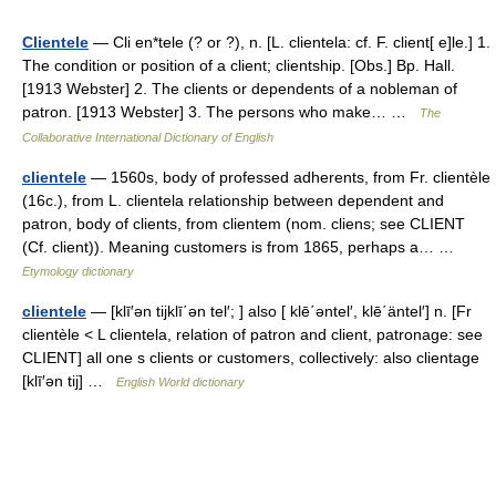
Clientele
— Cli en*tele (? or ?), n. [L. clientela: cf. F. client[ e]le.] 1.
The condition or position of a client; clientship. [Obs.] Bp. Hall.
[1913 Webster] 2. The clients or dependents of a nobleman of
patron. [1913 Webster] 3. The persons who make… …
The
Collaborative International Dictionary of English
clientele
— 1560s, body of professed adherents, from Fr. clientèle
(16c.), from L. clientela relationship between dependent and
patron, body of clients, from clientem (nom. cliens; see CLIENT
(Cf. client)). Meaning customers is from 1865, perhaps a… …
Etymology dictionary
clientele
— [klī′ən tijklī΄ən tel′; ] also [ klē΄əntel′, klē΄äntel′] n. [Fr
clientèle < L clientela, relation of patron and client, patronage: see
CLIENT] all one s clients or customers, collectively: also clientage
[klī′ən tij] …
English World dictionary