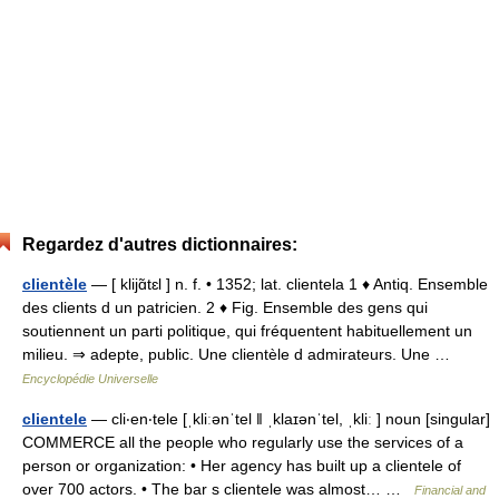
Regardez d'autres dictionnaires:
clientèle
— [ klijɑ̃tɛl ] n. f. • 1352; lat. clientela 1 ♦ Antiq. Ensemble
des clients d un patricien. 2 ♦ Fig. Ensemble des gens qui
soutiennent un parti politique, qui fréquentent habituellement un
milieu. ⇒ adepte, public. Une clientèle d admirateurs. Une …
Encyclopédie Universelle
clientele
— cli‧en‧tele [ˌkliːənˈtel ǁ ˌklaɪənˈtel, ˌkliː ] noun [singular]
COMMERCE all the people who regularly use the services of a
person or organization: • Her agency has built up a clientele of
over 700 actors. • The bar s clientele was almost… …
Financial and