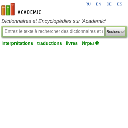
RU
EN
DE
ES
fr-academic.com
Dictionnaires et Encyclopédies sur 'Academic'
Recherche!
interprétations
traductions
livres
Игры ⚽